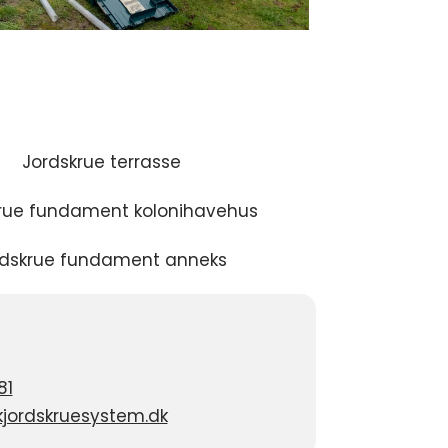
81
jordskruesystem.dk