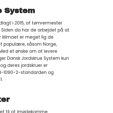
e System
lagt i 2015, af tømrermester
 Siden da har de arbejdet på at
r klimaet er meget lig de
et populære, såsom Norge,
 Med et ønske om at levere
bruger Dansk Jordskrue System kun
og deres jordskruer er
EN-1090-2-standarden og
1.
ter
gnet til at imødekomme