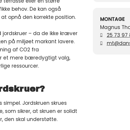
errasse eller en større
ifikke behov. De kan også
t at opnå den korrekte position.
MONTAGE
Magnus Th
d jordskruer – da de ikke kræver
25 73 97
gen på miljøet markant lavere.
mt@dansk
dning af CO2 fra
or et mere bæredygtigt valg,
lige ressourcer.
rdskruer?
s simpel. Jordskruen skrues
 som sikrer, at skruen er solidt
ur, den skal understøtte.