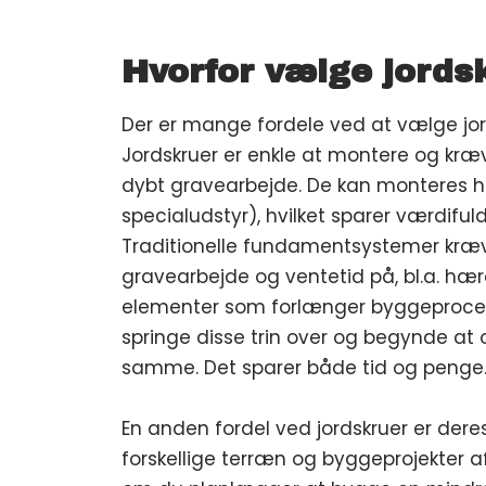
Hvorfor vælge jords
Der er mange fordele ved at vælge jord
Jordskruer er enkle at montere og kræv
dybt gravearbejde. De kan monteres h
specialudstyr), hvilket sparer værdifuld
Traditionelle fundamentsystemer kræv
gravearbejde og ventetid på, bl.a. hæ
elementer som forlænger byggeproces
springe disse trin over og begynde at 
samme. Det sparer både tid og penge
En anden fordel ved jordskruer er deres
forskellige terræn og byggeprojekter af 