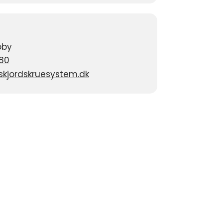
oby
 80
jordskruesystem.dk