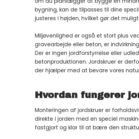
om du planlægger at bygge en mindre t
bygning, kan de tilpasses til dine spec
justeres i højden, hvilket gør det mulig
Miljøvenlighed er også et stort plus ve
gravearbejde eller beton, er indvirknin
Der er ingen jordforstyrrelse eller udle
betonproduktionen. Jordskruer er derf
der hjælper med at bevare vores natur
Hvordan fungerer jo
Monteringen af jordskruer er forholdsvi
direkte i jorden med en speciel maskine,
fastgjort og klar til at bære den strukt