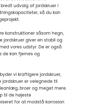
t bredt udvalg af jordskruer i
stningskapaciteter, så du kan
geprojekt.
ndre konstruktioner såsom hegn,
e jordskruer giver en stabil og
med vores udstyr. De er også
da de kan fjernes og
lbyder vi kraftigere jordskruer,
 jordskruer er velegnede til
elleanlæg, broer og meget mere.
p til de højeste
niseret for at modstå korrosion