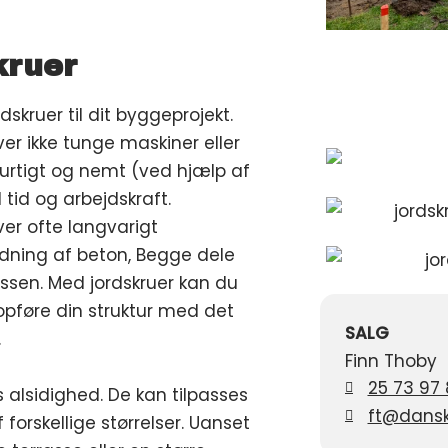
kruer
skruer til dit byggeprojekt.
er ikke tunge maskiner eller
urtigt og nemt (ved hjælp af
 tid og arbejdskraft.
er ofte langvarigt
rdning af beton, Begge dele
sen. Med jordskruer kan du
opføre din struktur med det
SALG
.
Finn Thoby
25 73 97 
 alsidighed. De kan tilpasses
ft@dansk
forskellige størrelser. Uanset